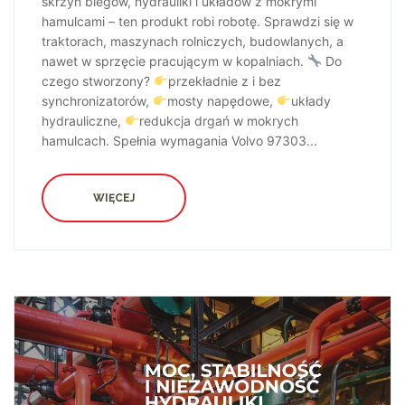
skrzyń biegów, hydrauliki i układów z mokrymi
hamulcami – ten produkt robi robotę. Sprawdzi się w
traktorach, maszynach rolniczych, budowlanych, a
nawet w sprzęcie pracującym w kopalniach.
Do
czego stworzony?
przekładnie z i bez
synchronizatorów,
mosty napędowe,
układy
hydrauliczne,
redukcja drgań w mokrych
hamulcach. Spełnia wymagania Volvo 97303...
WIĘCEJ