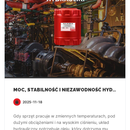
MOC, STABILNOŚĆ I NIEZAWODNOŚĆ HYDRAULIKI — PRZEZ CAŁY ROK!
2025-11-18
Gdy sprzęt pracuje w zmiennych temperaturach, pod
dużymi obciążeniami i na wysokim ciśnieniu, układ
hydrauliczny potrzebuje oleju, który dotrzyma mu