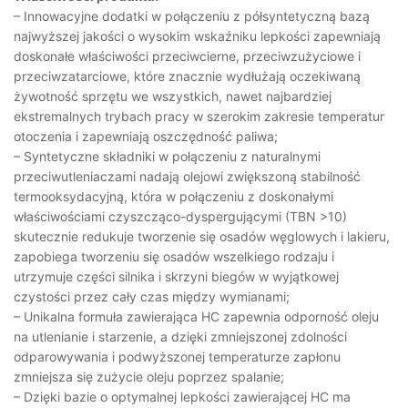
– Innowacyjne dodatki w połączeniu z półsyntetyczną bazą
najwyższej jakości o wysokim wskaźniku lepkości zapewniają
doskonałe właściwości przeciwcierne, przeciwzużyciowe i
przeciwzatarciowe, które znacznie wydłużają oczekiwaną
żywotność sprzętu we wszystkich, nawet najbardziej
ekstremalnych trybach pracy w szerokim zakresie temperatur
otoczenia i zapewniają oszczędność paliwa;
– Syntetyczne składniki w połączeniu z naturalnymi
przeciwutleniaczami nadają olejowi zwiększoną stabilność
termooksydacyjną, która w połączeniu z doskonałymi
właściwościami czyszcząco-dyspergującymi (TBN >10)
skutecznie redukuje tworzenie się osadów węglowych i lakieru,
zapobiega tworzeniu się osadów wszelkiego rodzaju i
utrzymuje części silnika i skrzyni biegów w wyjątkowej
czystości przez cały czas między wymianami;
– Unikalna formuła zawierająca HC zapewnia odporność oleju
na utlenianie i starzenie, a dzięki zmniejszonej zdolności
odparowywania i podwyższonej temperaturze zapłonu
zmniejsza się zużycie oleju poprzez spalanie;
– Dzięki bazie o optymalnej lepkości zawierającej HC ma