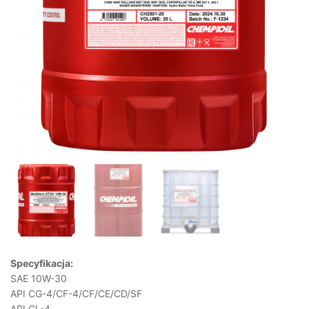
Specyfikacja:
SAE 10W-30
API CG-4/CF-4/CF/CE/CD/SF
API GL-4