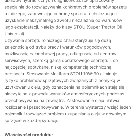
układów hydraulicznych ciągników. Został opracowany
specjalnie do rozwiązywania konkretnych problemów sprzętu
rolniczego, zapewniając ochronę sprzętu technicznego i
uzyskanie maksymalnego zwrotu niezależnie od warunków
jego eksploatacji. Należy do klasy STOU (Super Tractor Oil
Universal).
Używanie sprzętu rolniczego charakteryzuje się dużą
zależnością od trybu pracy i warunków pogodowych,
możliwością całodobowej pracy, odległością od centrów
serwisowych, szeroką gamą dodatkowego osprzętu i, co
najczęściej spotykane, niską kompetencją techniczną
personelu. Stosowanie Multifarm STOU 10W-30 eliminuje
ryzyko problemów sprzętowych związanych z pomyłką w
użytkowaniu oleju, gdy oznaczenia na pojemnikach stają się
nieczytelne z powodu warunków atmosferycznych podczas
przechowywania na zewnątrz. Zastosowanie oleju ułatwia
rozliczanie i przechowywanie. W terenie wystarczy wziąć jeden
pojemnik i rozwiązać problem uzupełniania oleju w dowolnym
sprzęcie w każdej sytuacji.
Właściwości produktu: