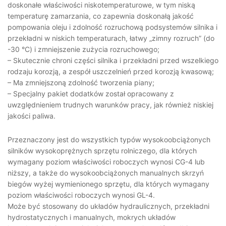
doskonałe właściwości niskotemperaturowe, w tym niską
temperaturę zamarzania, co zapewnia doskonałą jakość
pompowania oleju i zdolność rozruchową podsystemów silnika i
przekładni w niskich temperaturach, łatwy „zimny rozruch” (do
-30 °С) i zmniejszenie zużycia rozruchowego;
– Skutecznie chroni części silnika i przekładni przed wszelkiego
rodzaju korozją, a zespół uszczelnień przed korozją kwasową;
– Ma zmniejszoną zdolność tworzenia piany;
– Specjalny pakiet dodatków został opracowany z
uwzględnieniem trudnych warunków pracy, jak również niskiej
jakości paliwa.
Przeznaczony jest do wszystkich typów wysokoobciążonych
silników wysokoprężnych sprzętu rolniczego, dla których
wymagany poziom właściwości roboczych wynosi CG-4 lub
niższy, a także do wysokoobciążonych manualnych skrzyń
biegów wyżej wymienionego sprzętu, dla których wymagany
poziom właściwości roboczych wynosi GL-4.
Może być stosowany do układów hydraulicznych, przekładni
hydrostatycznych i manualnych, mokrych układów