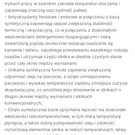
trybach pracy w szerokim zakresie temperatur otoczenia i
zapewniają znaczną oszczędność paliwa;
– Antyoksydanty fenolowe i aminowe w połączeniu z bazą
syntetyczną zapewniają olejowi zwiększoną stabilność
termiczną i oksydacyjną, co w połączeniu z doskonałymi
właściwościami detergentowo-dyspergującymi i niską
zawartością popiołu skutecznie redukuje osadzanie się
kamienia i lakieru, zapobiega powstawaniu wszelkiego rodzaju
osadów i utrzymuje części silnika w idealnie czystym stanie
przez cały okres między wymianami;
– Unikalna syntetyczna formuła zapewnia zwiększoną
odporność oleju na starzenie, a dzięki zmniejszonemu
parowaniu i wysokiej temperaturze zapłonu zmniejsza zużycie
eksploatacyjne, co umożliwia jego stosowanie w silnikach o
długim okresie między wymianami i silnikach
konwencjonalnych;
– Dzięki syntetycznej bazie optymalna lepkość ma doskonałe
właściwości niskotemperaturowe, w tym niską temperaturę
płynięcia, a także dobrą pompowalność oleju i zdolność
rozruchową elementów silnika w niskich temperaturach, łatwy