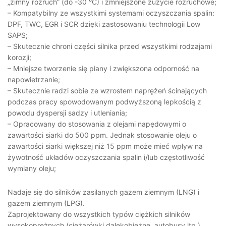
„zimny rozruch” (do -30 °C) i zmniejszone zużycie rozruchowe;
– Kompatybilny ze wszystkimi systemami oczyszczania spalin:
DPF, TWC, EGR i SCR dzięki zastosowaniu technologii Low
SAPS;
– Skutecznie chroni części silnika przed wszystkimi rodzajami
korozji;
– Mniejsze tworzenie się piany i zwiększona odporność na
napowietrzanie;
– Skutecznie radzi sobie ze wzrostem naprężeń ścinających
podczas pracy spowodowanym podwyższoną lepkością z
powodu dyspersji sadzy i utleniania;
– Opracowany do stosowania z olejami napędowymi o
zawartości siarki do 500 ppm. Jednak stosowanie oleju o
zawartości siarki większej niż 15 ppm może mieć wpływ na
żywotność układów oczyszczania spalin i/lub częstotliwość
wymiany oleju;
Nadaje się do silników zasilanych gazem ziemnym (LNG) i
gazem ziemnym (LPG).
Zaprojektowany do wszystkich typów ciężkich silników
wysokoprężnych (ciężarówki dalekobieżne, autobusy itp.),