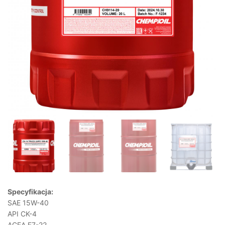
Specyfikacja:
SAE 15W-40
API CK-4
ACEA E7-22