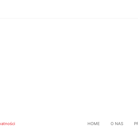
watności
HOME
O NAS
P