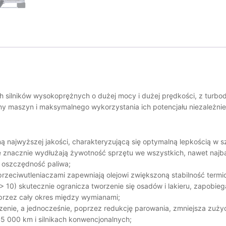
ch silników wysokoprężnych o dużej mocy i dużej prędkości, z turb
ny maszyn i maksymalnego wykorzystania ich potencjału niezależni
 najwyższej jakości, charakteryzującą się optymalną lepkością w s
e znacznie wydłużają żywotność sprzętu we wszystkich, nawet najb
ą oszczędność paliwa;
 przeciwutleniaczami zapewniają olejowi zwiększoną stabilność term
10) skutecznie ogranicza tworzenie się osadów i lakieru, zapobie
i przez cały okres między wymianami;
rzenie, a jednocześnie, poprzez redukcję parowania, zmniejsza zuży
5 000 km i silnikach konwencjonalnych;