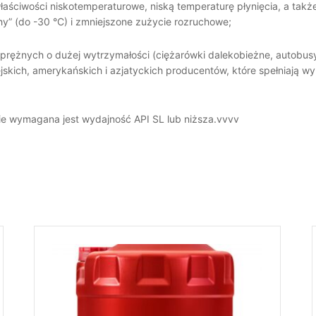
właściwości niskotemperaturowe, niską temperaturę płynięcia, a ta
chy” (do -30 °C) i zmniejszone zużycie rozruchowe;
rężnych o dużej wytrzymałości (ciężarówki dalekobieżne, autobus
jskich, amerykańskich i azjatyckich producentów, które spełniają wyma
e wymagana jest wydajność API SL lub niższa.vvvv