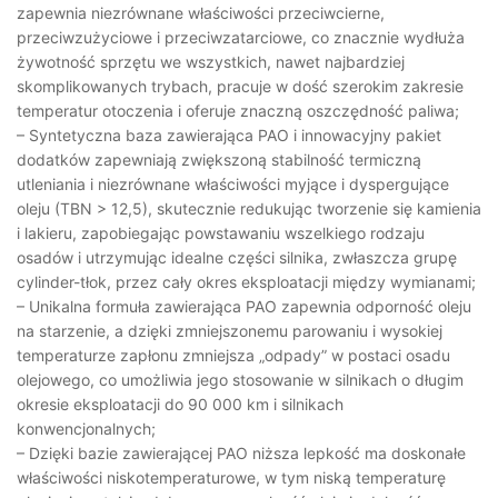
zapewnia niezrównane właściwości przeciwcierne,
przeciwzużyciowe i przeciwzatarciowe, co znacznie wydłuża
żywotność sprzętu we wszystkich, nawet najbardziej
skomplikowanych trybach, pracuje w dość szerokim zakresie
temperatur otoczenia i oferuje znaczną oszczędność paliwa;
– Syntetyczna baza zawierająca PAO i innowacyjny pakiet
dodatków zapewniają zwiększoną stabilność termiczną
utleniania i niezrównane właściwości myjące i dyspergujące
oleju (TBN > 12,5), skutecznie redukując tworzenie się kamienia
i lakieru, zapobiegając powstawaniu wszelkiego rodzaju
osadów i utrzymując idealne części silnika, zwłaszcza grupę
cylinder-tłok, przez cały okres eksploatacji między wymianami;
– Unikalna formuła zawierająca PAO zapewnia odporność oleju
na starzenie, a dzięki zmniejszonemu parowaniu i wysokiej
temperaturze zapłonu zmniejsza „odpady” w postaci osadu
olejowego, co umożliwia jego stosowanie w silnikach o długim
okresie eksploatacji do 90 000 km i silnikach
konwencjonalnych;
– Dzięki bazie zawierającej PAO niższa lepkość ma doskonałe
właściwości niskotemperaturowe, w tym niską temperaturę