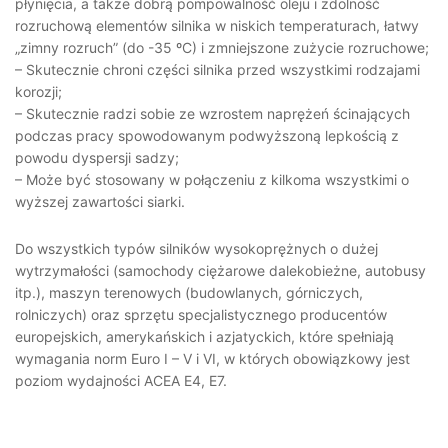
płynięcia, a także dobrą pompowalność oleju i zdolność
rozruchową elementów silnika w niskich temperaturach, łatwy
„zimny rozruch” (do -35 ºC) i zmniejszone zużycie rozruchowe;
– Skutecznie chroni części silnika przed wszystkimi rodzajami
korozji;
– Skutecznie radzi sobie ze wzrostem naprężeń ścinających
podczas pracy spowodowanym podwyższoną lepkością z
powodu dyspersji sadzy;
– Może być stosowany w połączeniu z kilkoma wszystkimi o
wyższej zawartości siarki.
Do wszystkich typów silników wysokoprężnych o dużej
wytrzymałości (samochody ciężarowe dalekobieżne, autobusy
itp.), maszyn terenowych (budowlanych, górniczych,
rolniczych) oraz sprzętu specjalistycznego producentów
europejskich, amerykańskich i azjatyckich, które spełniają
wymagania norm Euro I – V i VI, w których obowiązkowy jest
poziom wydajności ACEA E4, E7.