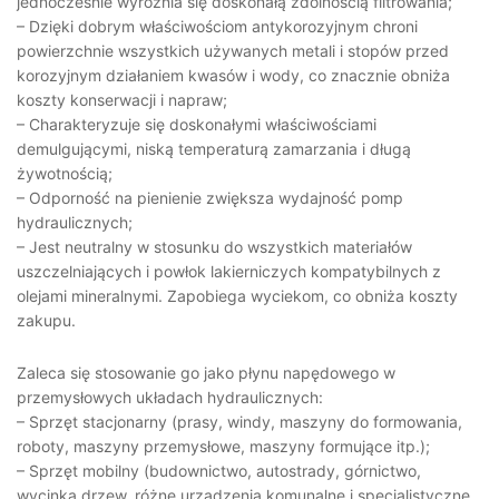
jednocześnie wyróżnia się doskonałą zdolnością filtrowania;
– Dzięki dobrym właściwościom antykorozyjnym chroni
powierzchnie wszystkich używanych metali i stopów przed
korozyjnym działaniem kwasów i wody, co znacznie obniża
koszty konserwacji i napraw;
– Charakteryzuje się doskonałymi właściwościami
demulgującymi, niską temperaturą zamarzania i długą
żywotnością;
– Odporność na pienienie zwiększa wydajność pomp
hydraulicznych;
– Jest neutralny w stosunku do wszystkich materiałów
uszczelniających i powłok lakierniczych kompatybilnych z
olejami mineralnymi. Zapobiega wyciekom, co obniża koszty
zakupu.
Zaleca się stosowanie go jako płynu napędowego w
przemysłowych układach hydraulicznych:
– Sprzęt stacjonarny (prasy, windy, maszyny do formowania,
roboty, maszyny przemysłowe, maszyny formujące itp.);
– Sprzęt mobilny (budownictwo, autostrady, górnictwo,
wycinka drzew, różne urządzenia komunalne i specjalistyczne