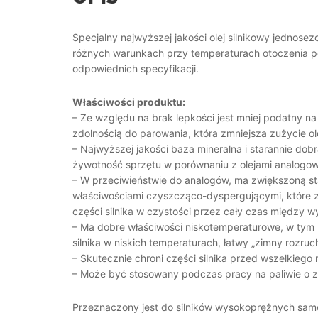
Specjalny najwyższej jakości olej silnikowy jednos
różnych warunkach przy temperaturach otoczenia p
odpowiednich specyfikacji.
Właściwości produktu:
– Ze względu na brak lepkości jest mniej podatny na
zdolnością do parowania, która zmniejsza zużycie o
– Najwyższej jakości baza mineralna i starannie do
żywotność sprzętu w porównaniu z olejami analogo
– W przeciwieństwie do analogów, ma zwiększoną sta
właściwościami czyszcząco-dyspergującymi, które zm
części silnika w czystości przez cały czas między 
– Ma dobre właściwości niskotemperaturowe, w tym
silnika w niskich temperaturach, łatwy „zimny rozru
– Skutecznie chroni części silnika przed wszelkiego 
– Może być stosowany podczas pracy na paliwie o zw
Przeznaczony jest do silników wysokoprężnych samo