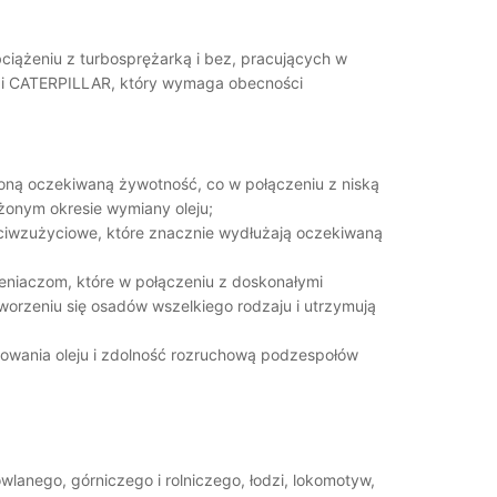
ciążeniu z turbosprężarką i bez, pracujących w
O i CATERPILLAR, który wymaga obecności
użoną oczekiwaną żywotność, co w połączeniu z niską
użonym okresie wymiany oleju;
zeciwzużyciowe, które znacznie wydłużają oczekiwaną
leniaczom, które w połączeniu z doskonałymi
worzeniu się osadów wszelkiego rodzaju i utrzymują
owania oleju i zdolność rozruchową podzespołów
anego, górniczego i rolniczego, łodzi, lokomotyw,