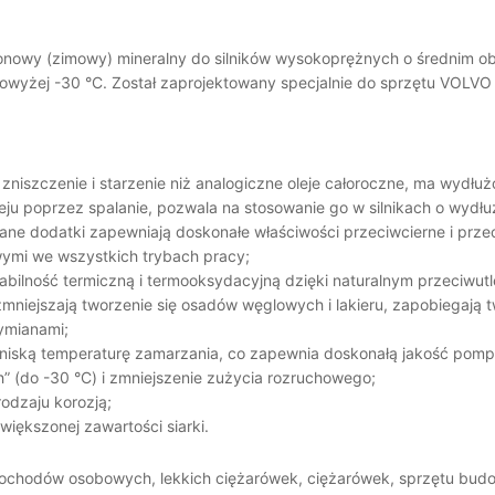
ezonowy (zimowy) mineralny do silników wysokoprężnych o średnim ob
owyżej -30 °C. Został zaprojektowany specjalnie do sprzętu VOLV
 zniszczenie i starzenie niż analogiczne oleje całoroczne, ma wydł
leju poprzez spalanie, pozwala na stosowanie go w silnikach o wydł
brane dodatki zapewniają doskonałe właściwości przeciwcierne i pr
wymi we wszystkich trybach pracy;
bilność termiczną i termooksydacyjną dzięki naturalnym przeciwut
niejszają tworzenie się osadów węglowych i lakieru, zapobiegają t
wymianami;
 niską temperaturę zamarzania, co zapewnia doskonałą jakość pomp
ch” (do -30 °С) i zmniejszenie zużycia rozruchowego;
rodzaju korozją;
iększonej zawartości siarki.
chodów osobowych, lekkich ciężarówek, ciężarówek, sprzętu budowl