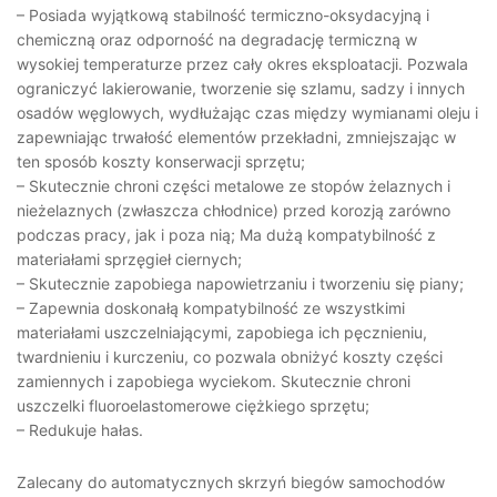
– Posiada wyjątkową stabilność termiczno-oksydacyjną i
chemiczną oraz odporność na degradację termiczną w
wysokiej temperaturze przez cały okres eksploatacji. Pozwala
ograniczyć lakierowanie, tworzenie się szlamu, sadzy i innych
osadów węglowych, wydłużając czas między wymianami oleju i
zapewniając trwałość elementów przekładni, zmniejszając w
ten sposób koszty konserwacji sprzętu;
– Skutecznie chroni części metalowe ze stopów żelaznych i
nieżelaznych (zwłaszcza chłodnice) przed korozją zarówno
podczas pracy, jak i poza nią; Ma dużą kompatybilność z
materiałami sprzęgieł ciernych;
– Skutecznie zapobiega napowietrzaniu i tworzeniu się piany;
– Zapewnia doskonałą kompatybilność ze wszystkimi
materiałami uszczelniającymi, zapobiega ich pęcznieniu,
twardnieniu i kurczeniu, co pozwala obniżyć koszty części
zamiennych i zapobiega wyciekom. Skutecznie chroni
uszczelki fluoroelastomerowe ciężkiego sprzętu;
– Redukuje hałas.
Zalecany do automatycznych skrzyń biegów samochodów