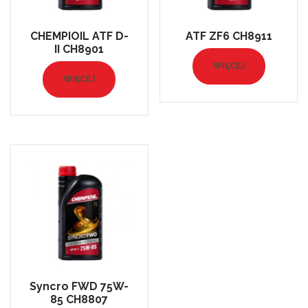
CHEMPIOIL ATF D-
ATF ZF6 CH8911
II CH8901
WIĘCEJ
WIĘCEJ
Syncro FWD 75W-
85 CH8807