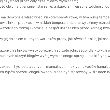
wej czystości przez cały czas między wymianami;
ść oleju na utlenianie i starzenie, a dzięki zmniejszonej zdolnośc
HC ma doskonałe właściwości niskotemperaturowe, w tym niską temp
 silnika i przekładni w niskich temperaturach, łatwy „zimny rozruc
d wszelkiego rodzaju korozją, a zespół uszczelnień przed korozją kw
zględnieniem trudnych warunków pracy, jak również niskiej jakości 
ążonych silników wysokoprężnych sprzętu rolniczego, dla których
nualnych skrzyń biegów wyżej wymienionego sprzętu, dla których
zekładni hydrostatycznych i manualnych, mokrych układów hamulcow
ich typów sprzętu ciągnikowego. Może być stosowany w silnikac