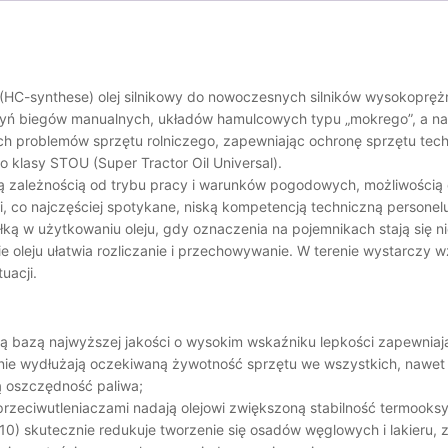
(HC-synthese) olej silnikowy do nowoczesnych silników wysokopręż
zyń biegów manualnych, układów hamulcowych typu „mokrego”, a naw
ch problemów sprzętu rolniczego, zapewniając ochronę sprzętu tec
o klasy STOU (Super Tractor Oil Universal).
żą zależnością od trybu pracy i warunków pogodowych, możliwością 
 co najczęściej spotykane, niską kompetencją techniczną personel
ą w użytkowaniu oleju, gdy oznaczenia na pojemnikach stają się 
leju ułatwia rozliczanie i przechowywanie. W terenie wystarczy w
uacji.
ą bazą najwyższej jakości o wysokim wskaźniku lepkości zapewniaj
nie wydłużają oczekiwaną żywotność sprzętu we wszystkich, nawet 
ą oszczędność paliwa;
 przeciwutleniaczami nadają olejowi zwiększoną stabilność termooks
) skutecznie redukuje tworzenie się osadów węglowych i lakieru, z