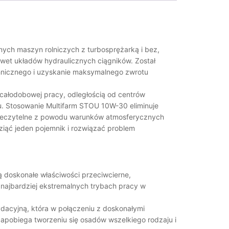
nych maszyn rolniczych z turbosprężarką i bez,
et układów hydraulicznych ciągników. Został
hnicznego i uzyskanie maksymalnego zwrotu
całodobowej pracy, odległością od centrów
u. Stosowanie Multifarm STOU 10W-30 eliminuje
nieczytelne z powodu warunków atmosferycznych
ziąć jeden pojemnik i rozwiązać problem
ą doskonałe właściwości przeciwcierne,
najbardziej ekstremalnych trybach pracy w
ydacyjną, która w połączeniu z doskonałymi
apobiega tworzeniu się osadów wszelkiego rodzaju i