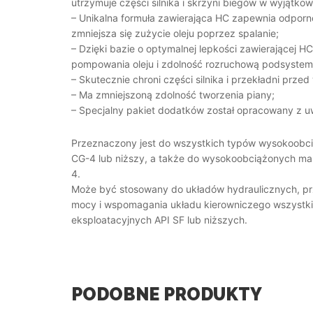
utrzymuje części silnika i skrzyni biegów w wyjątko
– Unikalna formuła zawierająca HC zapewnia odporno
zmniejsza się zużycie oleju poprzez spalanie;
– Dzięki bazie o optymalnej lepkości zawierającej 
pompowania oleju i zdolność rozruchową podsystemów
– Skutecznie chroni części silnika i przekładni prze
– Ma zmniejszoną zdolność tworzenia piany;
– Specjalny pakiet dodatków został opracowany z uw
Przeznaczony jest do wszystkich typów wysokoobci
CG-4 lub niższy, a także do wysokoobciążonych ma
4.
Może być stosowany do układów hydraulicznych, pr
mocy i wspomagania układu kierowniczego wszystk
eksploatacyjnych API SF lub niższych.
PODOBNE PRODUKTY