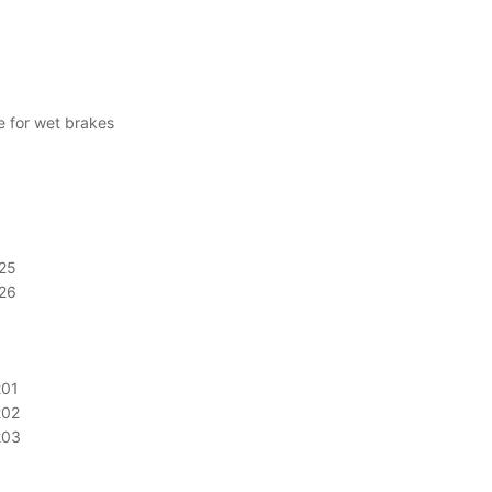
 for wet brakes
25
26
01
202
203