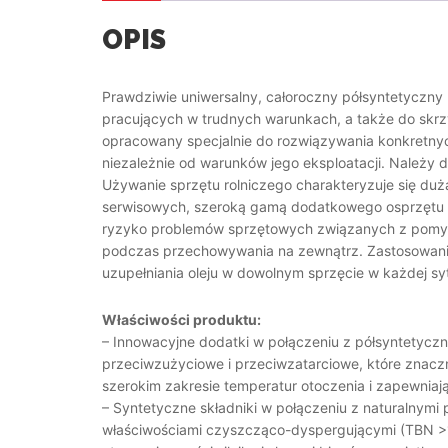
OPIS
Prawdziwie uniwersalny, całoroczny półsyntetyczny 
pracujących w trudnych warunkach, a także do skr
opracowany specjalnie do rozwiązywania konkretny
niezależnie od warunków jego eksploatacji. Należy d
Używanie sprzętu rolniczego charakteryzuje się du
serwisowych, szeroką gamą dodatkowego osprzętu i,
ryzyko problemów sprzętowych związanych z pomyłk
podczas przechowywania na zewnątrz. Zastosowanie o
uzupełniania oleju w dowolnym sprzęcie w każdej syt
Właściwości produktu:
– Innowacyjne dodatki w połączeniu z półsyntetyczn
przeciwzużyciowe i przeciwzatarciowe, które znacz
szerokim zakresie temperatur otoczenia i zapewniaj
– Syntetyczne składniki w połączeniu z naturalnymi
właściwościami czyszcząco-dyspergującymi (TBN >10