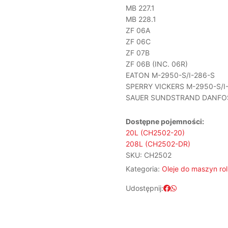
MB 227.1
MB 228.1
ZF 06A
ZF 06C
ZF 07B
ZF 06B (INC. 06R)
EATON M-2950-S/I-286-S
SPERRY VICKERS M-2950-S/I
SAUER SUNDSTRAND DANFOSS H
Dostępne pojemności:
20L (CH2502-20)
208L (CH2502-DR)
SKU:
CH2502
Kategoria:
Oleje do maszyn ro
Udostępnij: