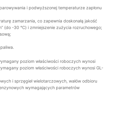
i odparowywania i podwyższonej temperaturze zapłonu
eraturę zamarzania, co zapewnia doskonałą jakość
h” (do -30 °С) i zmniejszenie zużycia rozruchowego;
asową;
paliwa.
 wymagany poziom właściwości roboczych wynosi
 wymagany poziom właściwości roboczych wynosi GL-
ych i sprzęgieł wielotarczowych, wałów odbioru
h benzynowych wymagających parametrów