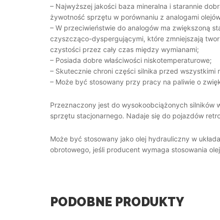
– Najwyższej jakości baza mineralna i starannie do
żywotność sprzętu w porównaniu z analogami olejów
– W przeciwieństwie do analogów ma zwiększoną sta
czyszcząco-dyspergującymi, które zmniejszają tworz
czystości przez cały czas między wymianami;
– Posiada dobre właściwości niskotemperaturowe;
– Skutecznie chroni części silnika przed wszystkimi r
– Może być stosowany przy pracy na paliwie o zwięks
Przeznaczony jest do wysokoobciążonych silników w
sprzętu stacjonarnego. Nadaje się do pojazdów retro
Może być stosowany jako olej hydrauliczny w układ
obrotowego, jeśli producent wymaga stosowania olej
PODOBNE PRODUKTY