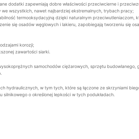
brane dodatki zapewniają dobre właściwości przeciwcierne i przeci
 we wszystkich, nawet najbardziej ekstremalnych, trybach pracy;
bilność termooksydacyjną dzięki naturalnym przeciwutleniaczom, k
enie się osadów węglowych i lakieru, zapobiegają tworzeniu się osa
odzajami korozji;
zonej zawartości siarki.
ysokoprężnych samochodów ciężarowych, sprzętu budowlanego, górn
.
ach hydraulicznych, w tym tych, które są łączone ze skrzyniami b
u silnikowego o określonej lepkości w tych podukładach.