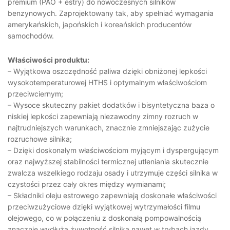
premium (PAO + estry) do nowoczesnych silników
benzynowych. Zaprojektowany tak, aby spełniać wymagania
amerykańskich, japońskich i koreańskich producentów
samochodów.
Właściwości produktu:
– Wyjątkowa oszczędność paliwa dzięki obniżonej lepkości
wysokotemperaturowej HTHS i optymalnym właściwościom
przeciwciernym;
– Wysoce skuteczny pakiet dodatków i bisyntetyczna baza o
niskiej lepkości zapewniają niezawodny zimny rozruch w
najtrudniejszych warunkach, znacznie zmniejszając zużycie
rozruchowe silnika;
– Dzięki doskonałym właściwościom myjącym i dyspergującym
oraz najwyższej stabilności termicznej utleniania skutecznie
zwalcza wszelkiego rodzaju osady i utrzymuje części silnika w
czystości przez cały okres między wymianami;
– Składniki oleju estrowego zapewniają doskonałe właściwości
przeciwzużyciowe dzięki wyjątkowej wytrzymałości filmu
olejowego, co w połączeniu z doskonałą pompowalnością
znacznie wydłuża żywotność silnika nawet w trybach jazdy