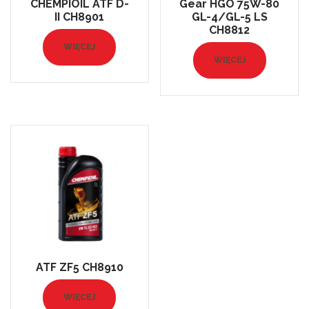
CHEMPIOIL ATF D-
Gear HGO 75W-80
II CH8901
GL-4/GL-5 LS
CH8812
WIĘCEJ
WIĘCEJ
ATF ZF5 CH8910
WIĘCEJ