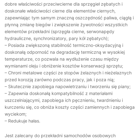
dobre właściwości przeciwcierne dla sprzęgieł zębatych i
doskonałe właściwości cierne dla elementów ciernych,
zapewniając tym samym znaczną oszczędność paliwa, ciągłą i
płynną zmianę biegów i zwiększenie żywotności wszystkich
elementów przekładni (sprzęgła cierne, serwonapędy
hydrauliczne, synchronizatory, pary kół zębatych);
– Posiada zwiększoną stabilność termiczno-oksydacyjną i
doskonałą odporność na degradację termiczną w wysokiej
temperaturze, co pozwala na wydłużenie czasu między
wymianami oleju i obniżenie kosztów konserwacji sprzętu;
– Chroni metalowe części ze stopów żelaznych i nieżelaznych
przed korozją zarówno podczas pracy, jak i poza nią;
– Skutecznie zapobiega napowietrzaniu i tworzeniu się piany;
– Zapewnia doskonałą kompatybilność z materiałami
uszczelniającymi, zapobiega ich pęcznieniu, twardnieniu i
kurczeniu się, co obniża koszty części zamiennych i zapobiega
wyciekom;
– Redukuje hałas.
Jest zalecany do przekładni samochodów osobowych