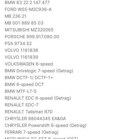
BMW 83 22 2 147 477
FORD WSS-M2C936-A
MB 236.21
MB 001 989 85 03
MITSUBISHI MZ320065
PORSCHE 999.917.080.00
PSA 9734.S2
VOLVO 1161838
VOLVO 1161839
VOLKSWAGEN 6-speed
BMW Drivelogic 7-speed (Getrag)
BMW DCTF-1/ DCTF-1+
BMW 6-speed DCT
BMW MTF-LT-5
RENAULT EDC 6-speed (Getrag)
RENAULT EDC-7
RENAULT Talisman R7D
CHRYSLER 68044345 EA&GA
CHRYSLER Powershift 6-speed (Getrag)
FERRARI 7-speed (Getrag)
MITSUBISHI TC-SST 6-speed (GFT)