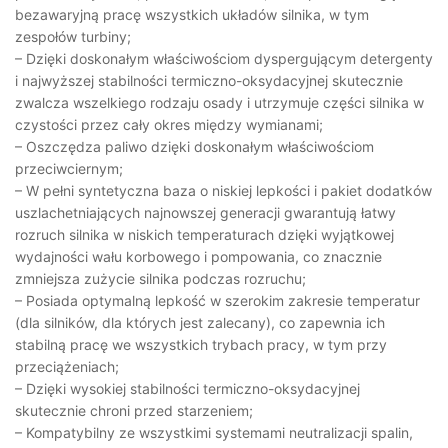
bezawaryjną pracę wszystkich układów silnika, w tym
zespołów turbiny;
– Dzięki doskonałym właściwościom dyspergującym detergenty
i najwyższej stabilności termiczno-oksydacyjnej skutecznie
zwalcza wszelkiego rodzaju osady i utrzymuje części silnika w
czystości przez cały okres między wymianami;
– Oszczędza paliwo dzięki doskonałym właściwościom
przeciwciernym;
– W pełni syntetyczna baza o niskiej lepkości i pakiet dodatków
uszlachetniających najnowszej generacji gwarantują łatwy
rozruch silnika w niskich temperaturach dzięki wyjątkowej
wydajności wału korbowego i pompowania, co znacznie
zmniejsza zużycie silnika podczas rozruchu;
– Posiada optymalną lepkość w szerokim zakresie temperatur
(dla silników, dla których jest zalecany), co zapewnia ich
stabilną pracę we wszystkich trybach pracy, w tym przy
przeciążeniach;
– Dzięki wysokiej stabilności termiczno-oksydacyjnej
skutecznie chroni przed starzeniem;
– Kompatybilny ze wszystkimi systemami neutralizacji spalin,