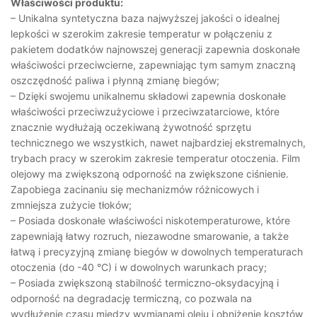
Właściwości produktu:
– Unikalna syntetyczna baza najwyższej jakości o idealnej
lepkości w szerokim zakresie temperatur w połączeniu z
pakietem dodatków najnowszej generacji zapewnia doskonałe
właściwości przeciwcierne, zapewniając tym samym znaczną
oszczędność paliwa i płynną zmianę biegów;
– Dzięki swojemu unikalnemu składowi zapewnia doskonałe
właściwości przeciwzużyciowe i przeciwzatarciowe, które
znacznie wydłużają oczekiwaną żywotność sprzętu
technicznego we wszystkich, nawet najbardziej ekstremalnych,
trybach pracy w szerokim zakresie temperatur otoczenia. Film
olejowy ma zwiększoną odporność na zwiększone ciśnienie.
Zapobiega zacinaniu się mechanizmów różnicowych i
zmniejsza zużycie tłoków;
– Posiada doskonałe właściwości niskotemperaturowe, które
zapewniają łatwy rozruch, niezawodne smarowanie, a także
łatwą i precyzyjną zmianę biegów w dowolnych temperaturach
otoczenia (do -40 °C) i w dowolnych warunkach pracy;
– Posiada zwiększoną stabilność termiczno-oksydacyjną i
odporność na degradację termiczną, co pozwala na
wydłużenie czasu między wymianami oleju i obniżenie kosztów