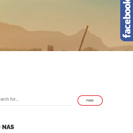
FIND
 NAS