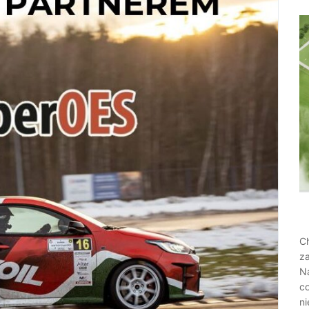
Ch
z
N
c
n