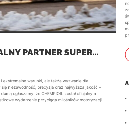
no
z
św
s
ma
pr
CHEMPIOIL – OFICJALNY PARTNER SUPEROES NA TORZE KIELCE!
a i ekstremalne warunki, ale także wyzwanie dla
A
czy się niezawodność, precyzja oraz najwyższa jakość –
 dumą ogłaszamy, że CHEMPIOIL został oficjalnym
stiżowe wydarzenie przyciąga miłośników motoryzacji