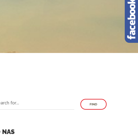
FIND
 NAS