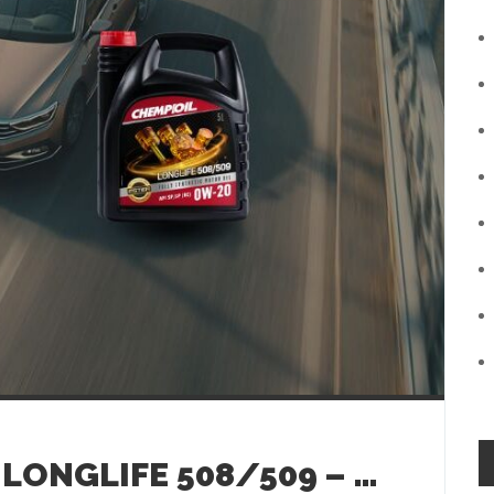
CHEMPIOIL CH9730 LONGLIFE 508/509 – OLEJ DOPASOWANY DO NOWOCZESNYCH SILNIKÓW VAG