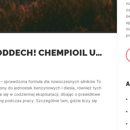
no
z
św
s
ma
pr
CZAS NA DŁUŻSZY ODDECH! CHEMPIOIL ULTRA 504/507 5W-30 CH9728
sprawdzona formuła dla nowoczesnych silników To
A
zony do jednostek benzynowych i diesla, również tych
 się w codziennej eksploatacji, dbając o prawidłowe
onę podczas pracy. Szczególnie tam, gdzie liczy się