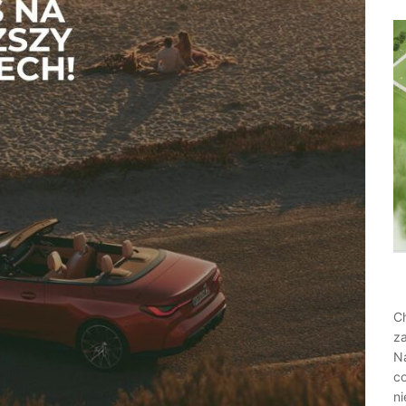
Ch
z
N
c
n