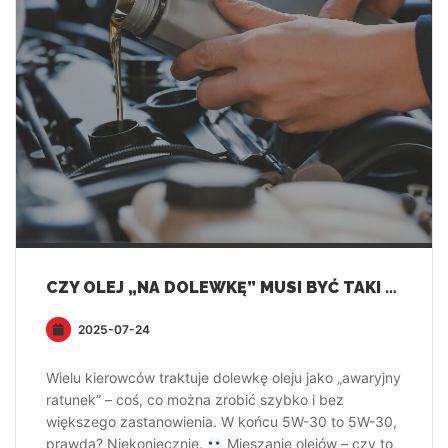
CZY OLEJ „NA DOLEWKĘ” MUSI BYĆ TAKI SAM JAK ZALANY?
2025-07-24
Wielu kierowców traktuje dolewkę oleju jako „awaryjny
ratunek” – coś, co można zrobić szybko i bez
większego zastanowienia. W końcu 5W-30 to 5W-30,
prawda? Niekoniecznie.
Mieszanie olejów – czy to