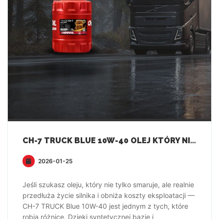
CH-7 TRUCK BLUE 10W-40 OLEJ KTÓRY NIE TYLKO SMARUJE, ALE REALNIE PRZEDŁUŻA ŻYCIE SILNIKA I OBNIŻA KOSZTY EKSPLOATACJI
2026-01-25
Jeśli szukasz oleju, który nie tylko smaruje, ale realnie
przedłuża życie silnika i obniża koszty eksploatacji —
CH-7 TRUCK Blue 10W-40 jest jednym z tych, które
robią różnicę. Dzięki syntetycznej bazie i