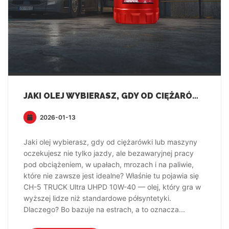
JAKI OLEJ WYBIERASZ, GDY OD CIĘŻARÓWKI LUB MASZYNY OCZEKUJESZ NIE TYLKO JAZDY, ALE BEZAWARYJNEJ PRACY POD OBCIĄŻENIEM, W UPAŁACH, MROZACH I NA PALIWIE, KTÓRE NIE ZAWSZE JEST IDEALNE?
2026-01-13
Jaki olej wybierasz, gdy od ciężarówki lub maszyny
oczekujesz nie tylko jazdy, ale bezawaryjnej pracy
pod obciążeniem, w upałach, mrozach i na paliwie,
które nie zawsze jest idealne? Właśnie tu pojawia się
CH-5 TRUCK Ultra UHPD 10W-40 — olej, który gra w
wyższej lidze niż standardowe półsyntetyki.
Dlaczego? Bo bazuje na estrach, a to oznacza...