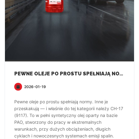
PEWNE OLEJE PO PROSTU SPEŁNIAJĄ NORMY. INNE JE PRZESKAKUJĄ — I WŁAŚNIE DO TEJ KATEGORII NALEŻY CH-17 (9117).
2026-01-19
Pewne oleje po prostu spełniają normy. Inne je
przeskakują — i właśnie do tej kategorii należy CH-17
(9117). To w pełni syntetyczny olej oparty na bazie
PAO, stworzony do pracy w ekstremalnych
warunkach, przy dużych obciążeniach, długich
cyklach i nowoczesnych systemach emisji spalin.