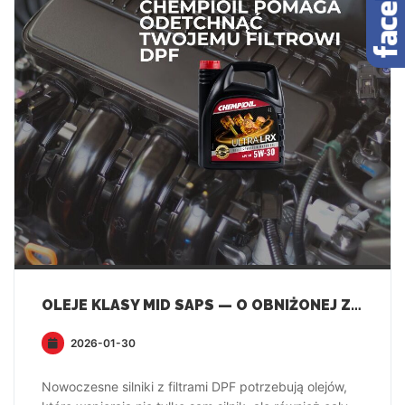
OLEJE KLASY MID SAPS — O OBNIŻONEJ ZAWARTOŚCI POPIOŁÓW, FOSFORU I SIARKI
2026-01-30
Nowoczesne silniki z filtrami DPF potrzebują olejów,